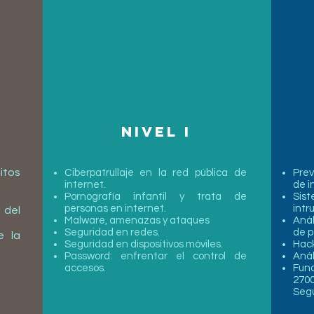
nivel i
itos
Ciberpatrullaje en la red pública de
Prev
internet.
de i
Pornografía infantil y trata de
Sist
personas en internet.
intr
 del
Malware, amenazas y ataques
Anál
Seguridad en redes.
de p
e la
Seguridad en dispositivos móviles.
Hack
Password: enfrentar el control de
Anál
accesos.
Fun
2700
Segu