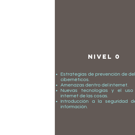
nivel 0
Estrategias de prevención de del
cibernéticos.
Amenazas dentro del internet.
Nuevas tecnologías y el uso
internet de las cosas.
Introducción a la seguridad d
información.