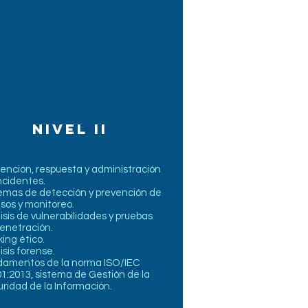
nivel ii
ención, respuesta y administración
ncidentes.
emas de detección y prevención de
usos y monitoreo.
isis de vulnerabilidades y pruebas
enetración.
ing ético.
isis forense.
damentos de la norma ISO/IEC
1:2013, sistema de Gestión de la
ridad de la Información.